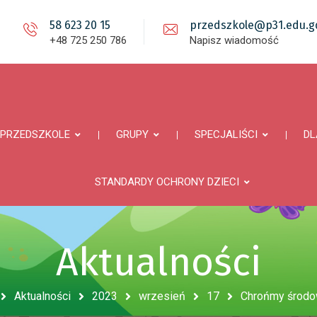
58 623 20 15
przedszkole@p31.edu.gd
+48 725 250 786
Napisz wiadomość
PRZEDSZKOLE
GRUPY
SPECJALIŚCI
DL
STANDARDY OCHRONY DZIECI
Aktualności
Aktualności
2023
wrzesień
17
Chrońmy środow