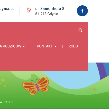
ynia.pl
ul. Zamenhofa 8
81-218 Gdynia
A RODZICÓW
KONTAKT
RODO
isko :)