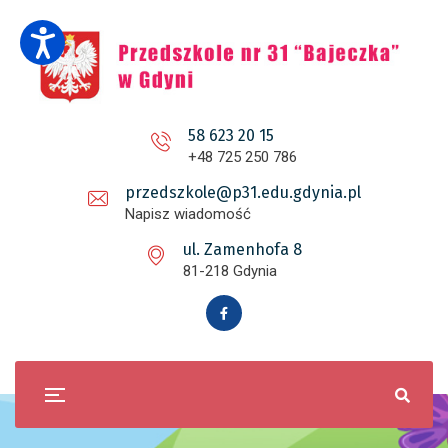
58 623 20 15
+48 725 250 786
przedszkole@p31.edu.gdynia.pl
Napisz wiadomość
ul. Zamenhofa 8
81-218 Gdynia