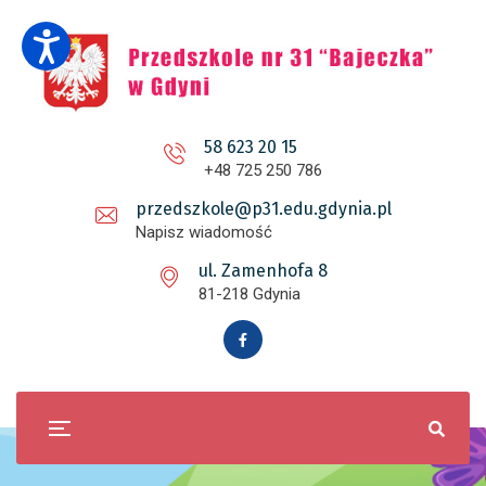
58 623 20 15
+48 725 250 786
przedszkole@p31.edu.gdynia.pl
Napisz wiadomość
ul. Zamenhofa 8
81-218 Gdynia